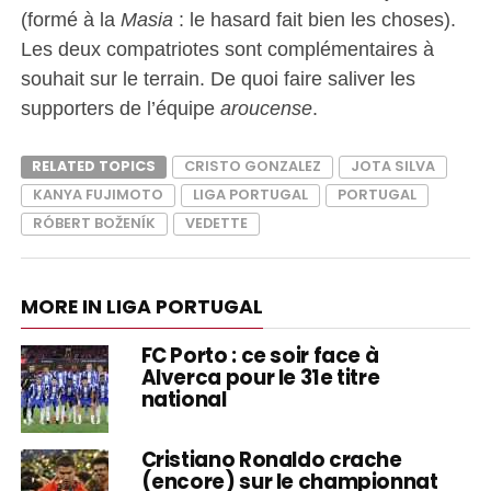
(formé à la
Masia
: le hasard fait bien les choses).
Les deux compatriotes sont complémentaires à
souhait sur le terrain. De quoi faire saliver les
supporters de l’équipe
aroucense
.
RELATED TOPICS
CRISTO GONZALEZ
JOTA SILVA
KANYA FUJIMOTO
LIGA PORTUGAL
PORTUGAL
RÓBERT BOŽENÍK
VEDETTE
MORE IN LIGA PORTUGAL
FC Porto : ce soir face à
Alverca pour le 31e titre
national
Cristiano Ronaldo crache
(encore) sur le championnat