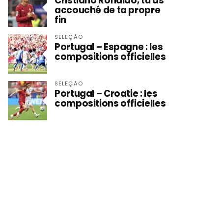
Cristiano Ronaldo, tu as
accouché de ta propre
fin
SELEÇÃO
Portugal – Espagne : les
compositions officielles
SELEÇÃO
Portugal – Croatie : les
compositions officielles