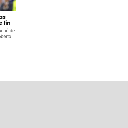
 as
 fin
ouché de
oberto