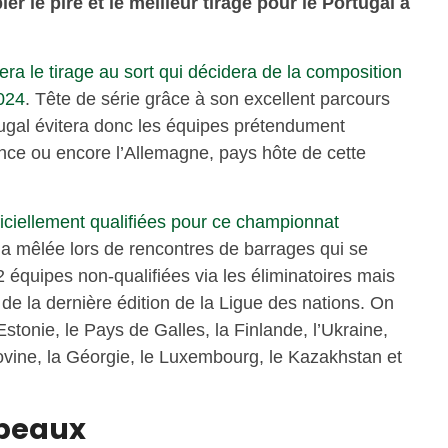
er le pire et le meilleur tirage pour le Portugal à
a le tirage au sort qui décidera de la composition
2024
. Tête de série grâce à son excellent parcours
tugal évitera donc les équipes prétendument
nce ou encore l’Allemagne, pays hôte de cette
ficiellement qualifiées pour ce championnat
t la mêlée lors de rencontres de barrages qui se
 équipes non-qualifiées via les éliminatoires mais
 de la dernière édition de la Ligue des nations. On
Estonie, le Pays de Galles, la Finlande, l’Ukraine,
govine, la Géorgie, le Luxembourg, le Kazakhstan et
apeaux