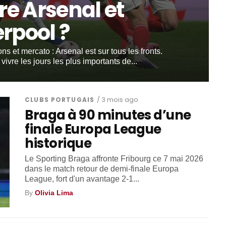
re Arsenal et
erpool ?
 et mercato : Arsenal est sur tous les fronts.
vivre les jours les plus importants de...
CLUBS PORTUGAIS
/ 3 mois ago
Braga à 90 minutes d’une
finale Europa League
historique
Le Sporting Braga affronte Fribourg ce 7 mai 2026
dans le match retour de demi-finale Europa
League, fort d'un avantage 2-1...
By
Olivia Lima