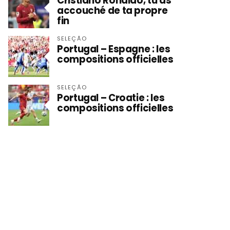
Cristiano Ronaldo, tu as
accouché de ta propre
fin
SELEÇÃO
Portugal – Espagne : les
compositions officielles
SELEÇÃO
Portugal – Croatie : les
compositions officielles