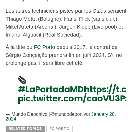
Les autres techniciens pistés par les
Culés
seraient
Thiago Motta (Bologne), Hansi Flick (sans club),
Mikel Arteta (Arsenal), Jürgen Klopp (Liverpool) et
Imanol Alguacil (Real Sociedad).
À la tête du
FC Porto
depuis 2017, le contrat de
Sérgio Conçeição prendra fin en juin 2024. S’il ne
prolonge pas, il sera libre cet été.
🗞️
#LaPortadaMD
https://t.c
pic.twitter.com/caoVU3P
— Mundo Deportivo (@mundodeportivo)
January 28,
2024
RELATED TOPICS
FC PORTO