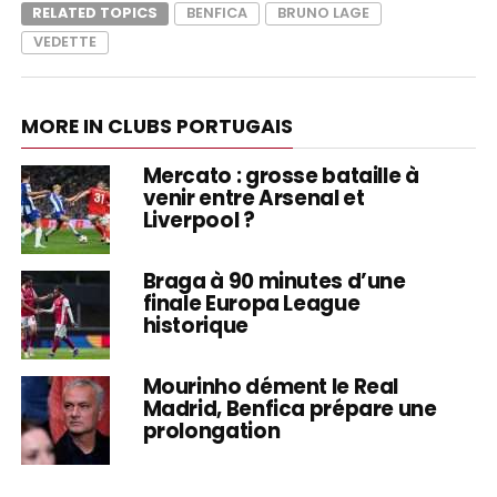
RELATED TOPICS
BENFICA
BRUNO LAGE
VEDETTE
MORE IN CLUBS PORTUGAIS
Mercato : grosse bataille à
venir entre Arsenal et
Liverpool ?
Braga à 90 minutes d’une
finale Europa League
historique
Mourinho dément le Real
Madrid, Benfica prépare une
prolongation