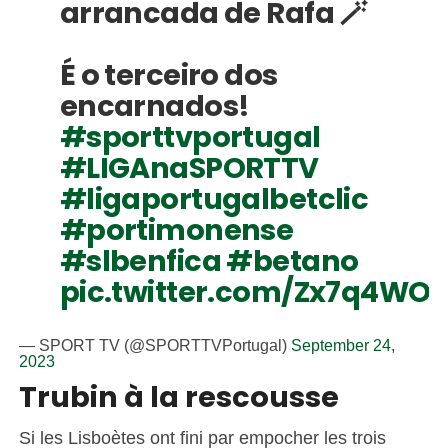
arrancada de Rafa 🪄
É o terceiro dos
encarnados!
#sporttvportugal
#LIGAnaSPORTTV
#ligaportugalbetclic
#portimonense
#slbenfica
#betano
pic.twitter.com/Zx7q4WOI
— SPORT TV (@SPORTTVPortugal)
September 24,
2023
Trubin à la rescousse
Si les Lisboètes ont fini par empocher les trois