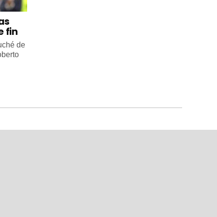
 as
 fin
ouché de
oberto