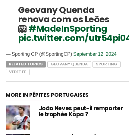
Geovany Quenda
renova com os Leões
🦁
#MadeInSporting
pic.twitter.com/utr54pi04
— Sporting CP (@SportingCP)
September 12, 2024
RELATED TOPICS
GEOVANY QUENDA
SPORTING
VEDETTE
MORE IN PÉPITES PORTUGAISES
João Neves peut-il remporter
le trophée Kopa ?