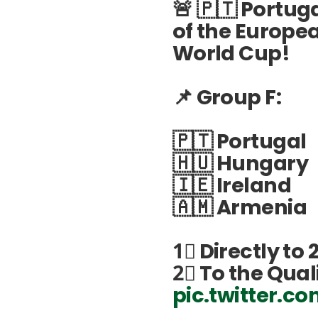
🚨 🇵🇹 Portuga
of the Europea
World Cup!
📌 Group F:
🇵🇹 Portugal
🇭🇺 Hungary
🇮🇪 Ireland
🇦🇲 Armenia
1⃣ Directly to
2⃣ To the Qual
pic.twitter.