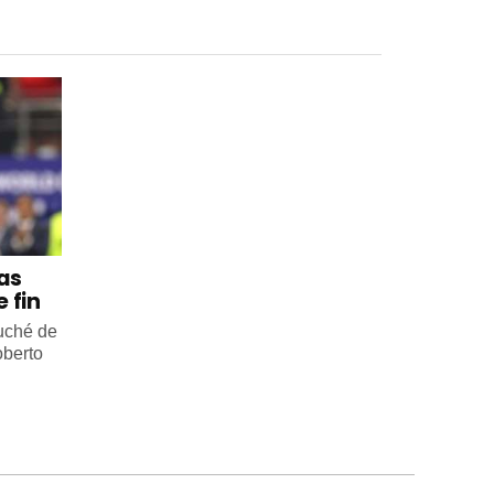
 as
 fin
ouché de
oberto