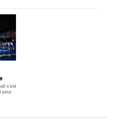
ue
ll s’est
r pour