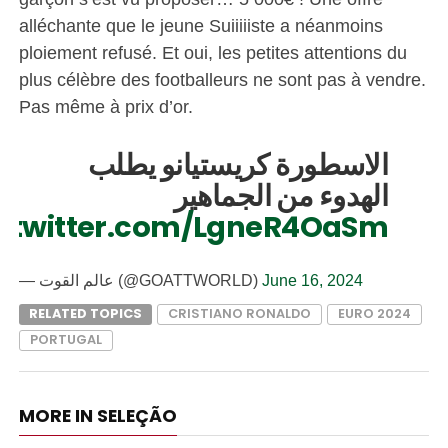
alléchante que le jeune Suiiiiiste a néanmoins
ploiement refusé. Et oui, les petites attentions du
plus célèbre des footballeurs ne sont pas à vendre.
Pas même à prix d’or.
الاسطورة كريستيانو يطلب
الهدوء من الجماهير
c.twitter.com/LgneR4OaSm
— عالم القوت (@GOATTWORLD)
June 16, 2024
RELATED TOPICS
CRISTIANO RONALDO
EURO 2024
PORTUGAL
MORE IN SELEÇÃO