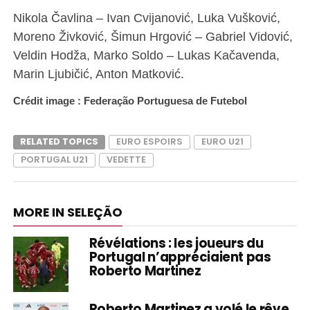
Nikola Čavlina – Ivan Cvijanović, Luka Vušković,
Moreno Živković, Šimun Hrgović – Gabriel Vidović,
Veldin Hodža, Marko Soldo – Lukas Kačavenda,
Marin Ljubičić, Anton Matković.
Crédit image : Federação Portuguesa de Futebol
RELATED TOPICS
EURO ESPOIRS
EURO U21
PORTUGAL U21
VEDETTE
MORE IN SELEÇÃO
Révélations : les joueurs du
Portugal n’appréciaient pas
Roberto Martinez
Roberto Martinez a volé le rêve