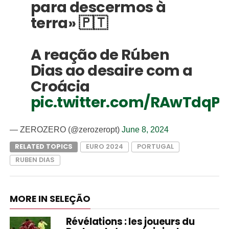
para descermos à
terra» 🇵🇹
A reação de Rúben
Dias ao desaire com a
Croácia
pic.twitter.com/RAwTdqP
— ZEROZERO (@zerozeropt)
June 8, 2024
RELATED TOPICS
EURO 2024
PORTUGAL
RUBEN DIAS
MORE IN SELEÇÃO
Révélations : les joueurs du