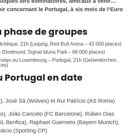
tistiques lors éliminatoires, amicaux à venir…
oir concernant le Portugal, à six mois de l’Euro
la phase de groupes
 tchèque, 21h (Leipzig, Red Bull Arena – 42 000 places)
8h (Dortmund, Signal Iduna Park – 66 000 places)
khstan ou Luxembourg – Portugal, 21h (Gelsenkirchen,
ces)
du Portugal en date
), José Sá (Wolves) et Rui Patrício (AS Roma)
to), João Cancelo (FC Barcelone), Rúben Dias
(SL Benfica), Raphael Guerreiro (Bayern Munich),
nácio (Sporting CP)