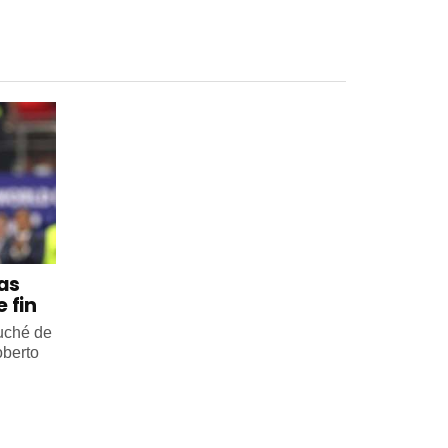
 as
 fin
ouché de
oberto