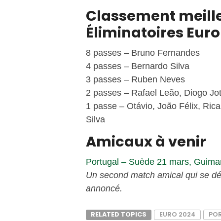
Classement meille
Éliminatoires Euro
8 passes – Bruno Fernandes
4 passes – Bernardo Silva
3 passes – Ruben Neves
2 passes – Rafael Leão, Diogo Jot
1 passe – Otávio, João Félix, Ric
Silva
Amicaux à venir
Portugal – Suède 21 mars, Guima
Un second match amical qui se dé
annoncé.
RELATED TOPICS
EURO 2024
PO