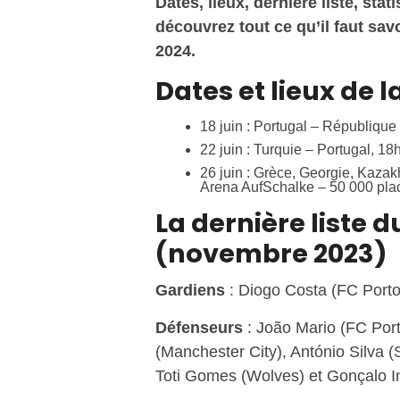
Dates, lieux, dernière liste, sta
découvrez tout ce qu’il faut sav
2024.
Dates et lieux de 
18 juin : Portugal – République
22 juin : Turquie – Portugal, 1
26 juin : Grèce, Georgie, Kaza
Arena AufSchalke – 50 000 pla
La dernière liste 
(novembre 2023)
Gardiens
: Diogo Costa (FC Porto
Défenseurs
: João Mario (FC Por
(Manchester City), António Silva 
Toti Gomes (Wolves) et Gonçalo I