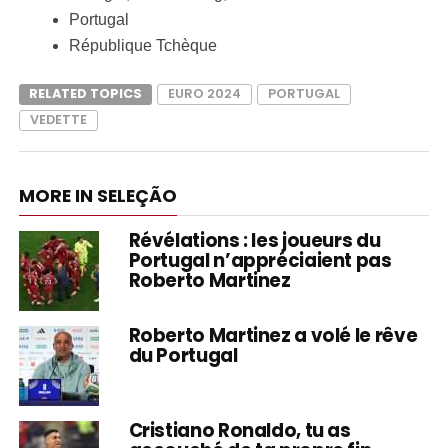
Portugal
République Tchèque
RELATED TOPICS
EURO 2024
PORTUGAL
VEDETTE
MORE IN SELEÇÃO
Révélations : les joueurs du
Portugal n’appréciaient pas
Roberto Martinez
Roberto Martinez a volé le rêve
du Portugal
Cristiano Ronaldo, tu as