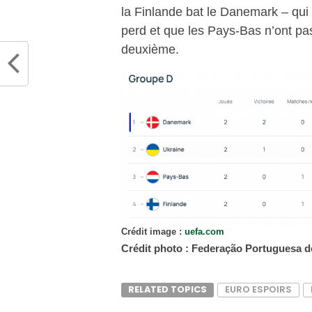
la Finlande bat le Danemark – qui d
perd et que les Pays-Bas n’ont pas
deuxième.
Crédit image :
uefa.com
Crédit photo : Federação Portuguesa d
RELATED TOPICS
EURO ESPOIRS