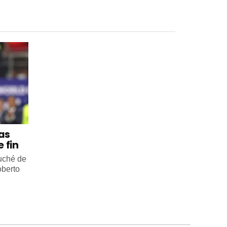
 as
 fin
ouché de
oberto