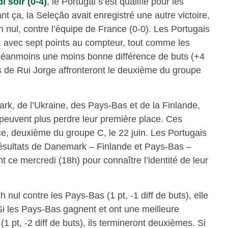
 soir (0-4)
, le Portugal s’est qualifié pour les
nt ça, la Seleção avait enregistré une autre victoire,
h nul, contre l’équipe de France (0-0). Les Portugais
, avec sept points au compteur, tout comme les
néanmoins une moins bonne différence de buts (+4
s de Rui Jorge affronteront le deuxième du groupe
, de l’Ukraine, des Pays-Bas et de la Finlande,
 peuvent plus perdre leur première place. Ces
ce, deuxième du groupe C, le 22 juin. Les Portugais
résultats de Danemark – Finlande et Pays-Bas –
t ce mercredi (18h) pour connaître l’identité de leur
ch nul contre les Pays-Bas (1 pt, -1 diff de buts), elle
i les Pays-Bas gagnent et ont une meilleure
(1 pt, -2 diff de buts), ils termineront deuxièmes. Si