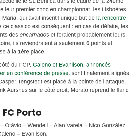
ccueille le SL Benfica dans le cadre de la 24ème
 de leur premier choc en championnat, les Lisboètes
Maria, qui avait inscrit l’unique but de
la rencontre
 ce classico est conséquent : en cas de défaite, les
ints des
encarnados
et feraient probablement leurs
toire, ils reviendraient à seulement 6 points et
rse à la 1ère place.
 côté du FCP,
Galeno et Evanilson, annoncés
ier en conférence de presse
, sont finalement alignés
Casper Tengstedt est placé à la pointe de l’attaque.
rik Aursnes sur le côté droit, Morato reprend le flanc
 FC Porto
– Otávio – Wendell – Alan Varela – Nico González
aleno – Evanilson.