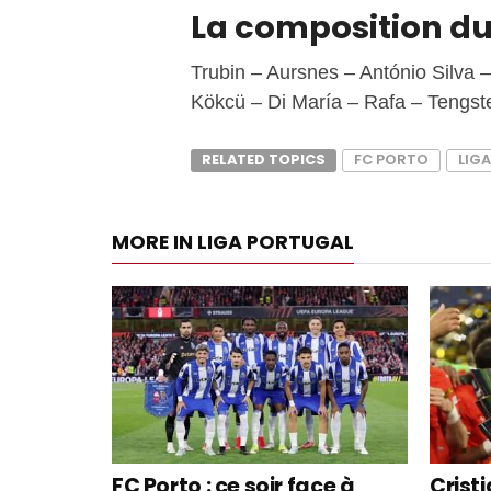
La composition du
Trubin – Aursnes – António Silva
Kökcü – Di María – Rafa – Tengst
RELATED TOPICS
FC PORTO
LIG
MORE IN LIGA PORTUGAL
FC Porto : ce soir face à
Crist