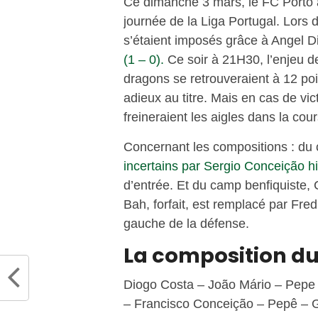
Ce dimanche 3 mars, le FC Porto a
journée de la Liga Portugal. Lors
s’étaient imposés grâce à Angel Di 
(1 – 0).
Ce soir à 21H30, l’enjeu de
dragons se retrouveraient à 12 po
adieux au titre. Mais en cas de vic
freineraient les aigles dans la cou
Concernant les compositions : du
incertains par Sergio Conceição h
d’entrée. Et du camp benfiquiste, 
Bah, forfait, est remplacé par Fred
gauche de la défense.
La composition du
Diogo Costa – João Mário – Pepe 
– Francisco Conceição – Pepê – G