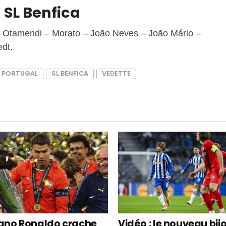
 SL Benfica
 – Otamendi – Morato – João Neves – João Mário –
edt.
A PORTUGAL
SL BENFICA
VEDETTE
iano Ronaldo crache
Vidéo : le nouveau bij