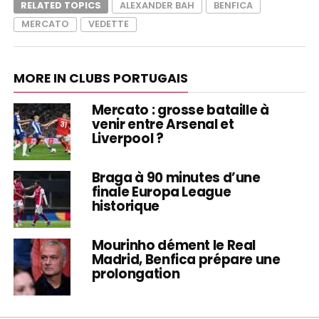
RELATED TOPICS
ALEXANDER BAH
BENFICA
MERCATO
VEDETTE
MORE IN CLUBS PORTUGAIS
Mercato : grosse bataille à
venir entre Arsenal et
Liverpool ?
Braga à 90 minutes d’une
finale Europa League
historique
Mourinho dément le Real
Madrid, Benfica prépare une
prolongation