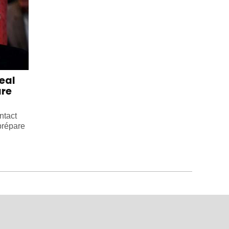
eal
are
ntact
prépare