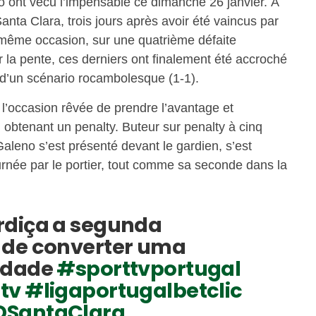
ont vécu l’impensable ce dimanche 26 janvier. À
anta Clara, trois jours après avoir été vaincus par
 même occasion, sur une quatrième défaite
 la pente, ces derniers ont finalement été accroché
e d’un scénario rocambolesque (1-1).
 l’occasion rêvée de prendre l’avantage et
 obtenant un penalty. Buteur sur penalty à cinq
 Galeno s’est présenté devant le gardien, s’est
urnée par le portier, tout comme sa seconde dans la
rdiça a segunda
 de converter uma
idade
#sporttvportugal
tv
#ligaportugalbetclic
SantaClara