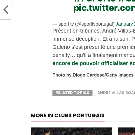
pic.twitter.c
— sport tv (@sporttvportugal)
January 
Présent en tribunes, André Villas-
immense déception. Et à raison. P
Galeno s’est présenté une première
penalty… qu’il a finalement manqu
encore de pouvoir officialiser s
Photo by Diogo Cardoso/Getty Images
RELATED TOPICS
ANDRE VILLAS BOA
MORE IN CLUBS PORTUGAIS