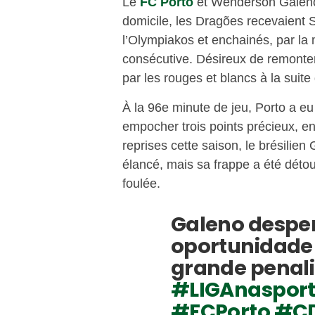
Le
FC Porto
et Wenderson Galeno 
domicile, les Dragões recevaient S
l’Olympiakos et enchainés, par la
consécutive. Désireux de remonter
par les rouges et blancs à la suit
À la 96e minute de jeu, Porto a eu
empocher trois points précieux, en
reprises cette saison, le brésilien
élancé, mais sa frappe a été déto
foulée.
Galeno despe
oportunidade
grande penal
#LIGAnasport
#FCPorto
#CD