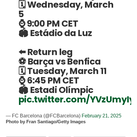
🗓 Wednesday, March
5
⌚️ 9:00 PM CET
🏟️ Estádio da Luz
⬅️ Return leg
⚽ Barça vs Benfica
🗓 Tuesday, March 11
⌚️ 6:45 PM CET
🏟️ Estadi Olímpic
pic.twitter.com/YVzUmyIy
— FC Barcelona (@FCBarcelona)
February 21, 2025
Photo by Fran Santiago/Getty Images