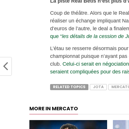
La piste Real Betis n’est plus d
Coup de théâtre. Alors que le Real 
réaliser un échange impliquant Nabi
d’euros de l’autre, le deal a final
que “
les détails de la cession de J
L’étau se resserre désormais pour 
championnat puisque n’ayant pas é
club.
Celui-ci serait en négociati
seraient compliquées pour des rai
RELATED TOPICS
JOTA
MERCAT
MORE IN MERCATO