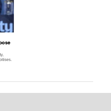
mpose
y,
itises.