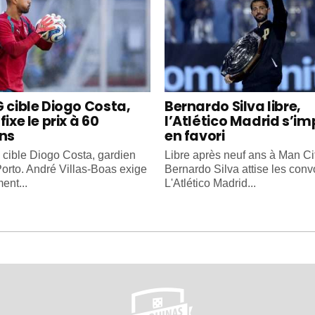
G cible Diogo Costa,
Bernardo Silva libre,
fixe le prix à 60
l’Atlético Madrid s’i
ons
en favori
cible Diogo Costa, gardien
Libre après neuf ans à Man Cit
orto. André Villas-Boas exige
Bernardo Silva attise les convo
ent...
L'Atlético Madrid...