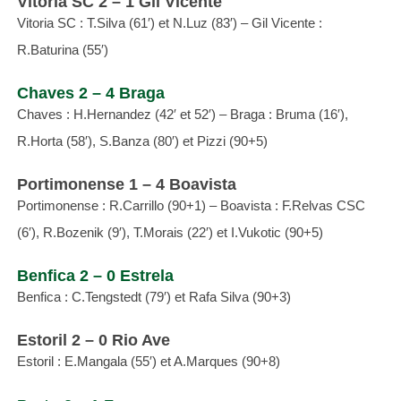
Vitoria SC 2 – 1 Gil Vicente
Vitoria SC : T.Silva (61′) et N.Luz (83′) – Gil Vicente :
R.Baturina (55′)
Chaves 2 – 4 Braga
Chaves : H.Hernandez (42′ et 52′) – Braga : Bruma (16′),
R.Horta (58′), S.Banza (80′) et Pizzi (90+5)
Portimonense 1 – 4 Boavista
Portimonense : R.Carrillo (90+1) – Boavista : F.Relvas CSC
(6′), R.Bozenik (9′), T.Morais (22′) et I.Vukotic (90+5)
Benfica 2 – 0 Estrela
Benfica : C.Tengstedt (79′) et Rafa Silva (90+3)
Estoril 2 – 0 Rio Ave
Estoril : E.Mangala (55′) et A.Marques (90+8)