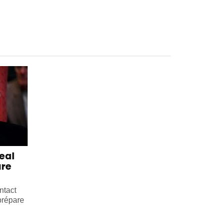
eal
are
ntact
prépare