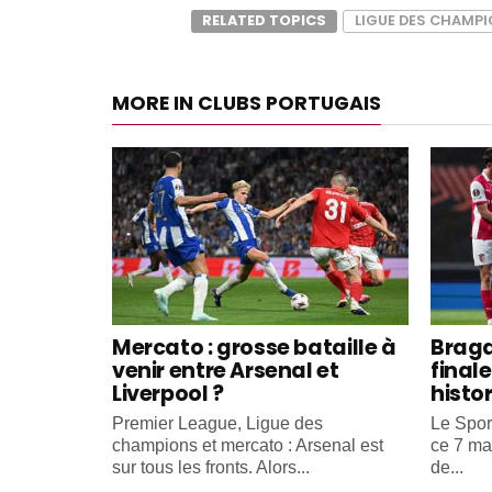
RELATED TOPICS
LIGUE DES CHAMP
MORE IN CLUBS PORTUGAIS
Mercato : grosse bataille à
Braga
venir entre Arsenal et
final
Liverpool ?
histo
Premier League, Ligue des
Le Spor
champions et mercato : Arsenal est
ce 7 ma
sur tous les fronts. Alors...
de...