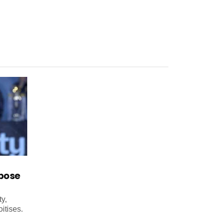
mpose
y,
itises.