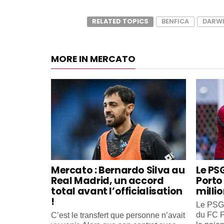
RELATED TOPICS
BENFICA
DARWI
MORE IN MERCATO
Mercato : Bernardo Silva au
Le PS
Real Madrid, un accord
Porto 
total avant l’officialisation
milli
!
Le PSG 
du FC P
C’est le transfert que personne n’avait