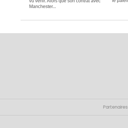
le paiem
vu venir. Alors que son contrat avec
Manchester...
Partenaires