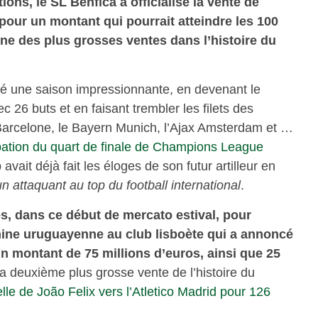
ns, le SL Benfica a officialisé la vente de
pour un montant qui pourrait atteindre les 100
 une des plus grosses ventes dans l’histoire du
isé une saison impressionnante, en devenant le
c 26 buts et en faisant trembler les filets des
Barcelone, le Bayern Munich, l’Ajax Amsterdam et …
ipation du quart de finale de Champions League
vait déjà fait les éloges de son futur artilleur en
un attaquant au top du football international
.
s, dans ce début de mercato estival, pour
hine uruguayenne au club lisboète qui a annoncé
 un montant de 75 millions d’euros, ainsi que 25
e la deuxième plus grosse vente de l’histoire du
elle de João Felix vers l’Atletico Madrid pour 126