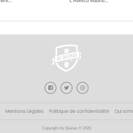
ent...
L'Atlético Madrid...
Mentions Légales
Politique de confidentialité
Qui som
Copyright As Quinas © 2026