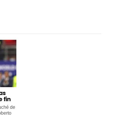
 as
 fin
ouché de
oberto