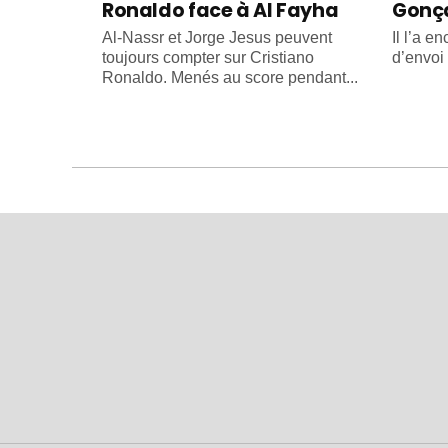
Ronaldo face à Al Fayha
Gonça
Al-Nassr et Jorge Jesus peuvent
Il l’a e
toujours compter sur Cristiano
d’envoi
Ronaldo. Menés au score pendant...