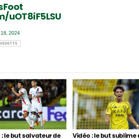
sFoot
om/uOT8iF5LSU
18, 2024
VEDETTE
: le but salvateur de
Vidéo : le but sublime