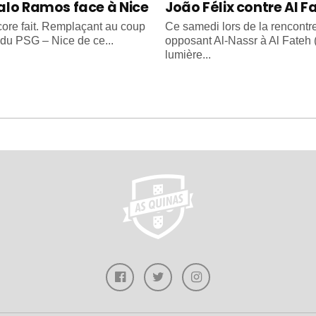
lo Ramos face à Nice
João Félix contre Al F
ncore fait. Remplaçant au coup
Ce samedi lors de la rencontr
 du PSG – Nice de ce...
opposant Al-Nassr à Al Fateh (
lumière...