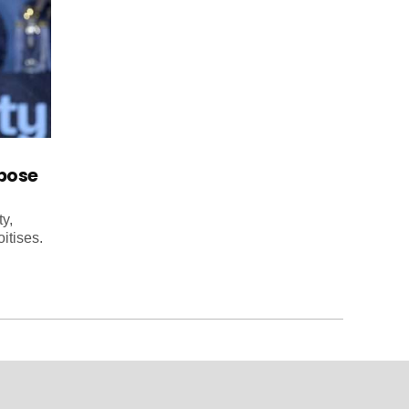
mpose
y,
itises.