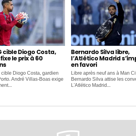
G cible Diogo Costa,
Bernardo Silva libre,
fixe le prix à 60
l’Atlético Madrid s’i
ons
en favori
cible Diogo Costa, gardien
Libre après neuf ans à Man Cit
orto. André Villas-Boas exige
Bernardo Silva attise les convo
ent...
L'Atlético Madrid...