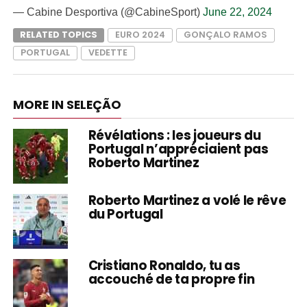
— Cabine Desportiva (@CabineSport)
June 22, 2024
RELATED TOPICS
EURO 2024
GONÇALO RAMOS
PORTUGAL
VEDETTE
MORE IN SELEÇÃO
Révélations : les joueurs du
Portugal n’appréciaient pas
Roberto Martinez
Roberto Martinez a volé le rêve
du Portugal
Cristiano Ronaldo, tu as
accouché de ta propre fin