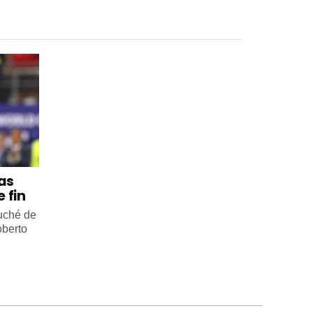
 as
 fin
ouché de
oberto