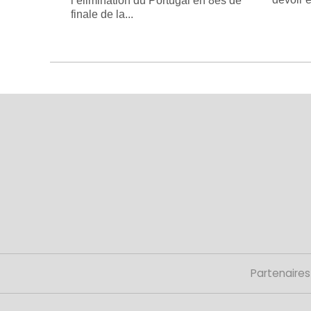
l’élimination du Portugal en 8es de
finale de la...
Partenaires