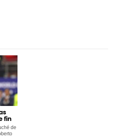
 as
 fin
ouché de
oberto