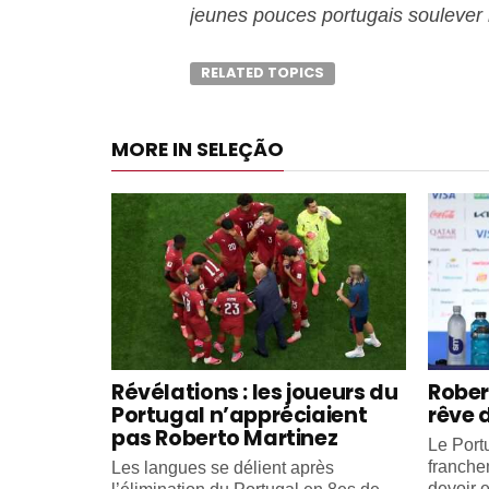
jeunes pouces portugais soulever 
RELATED TOPICS
MORE IN SELEÇÃO
Révélations : les joueurs du
Rober
Portugal n’appréciaient
rêve 
pas Roberto Martinez
Le Portu
franche
Les langues se délient après
devoir e