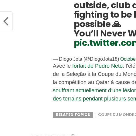
outside, club
fighting to be
possible 🙏
You’ll Never 
pic.twitter.c
— Diogo Jota (@DiogoJota18)
Octobe
Avec le
forfait de Pedro Neto
, l’é
de la Seleção à la Coupe du Mond
la compétition au Qatar à cause
souffrant actuellement d’une lésion
des terrains pendant plusieurs se
RELATED TOPICS
COUPE DU MONDE 