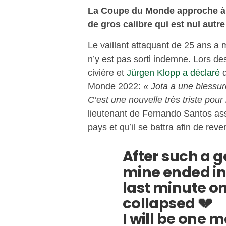
La Coupe du Monde approche à 
de gros calibre qui est nul autr
Le vaillant attaquant de 25 ans a 
n’y est pas sorti indemne. Lors des
civière et
Jürgen Klopp a déclaré
q
Monde 2022:
« Jota a une blessure
C’est une nouvelle très triste pour 
lieutenant de Fernando Santos ass
pays et qu’il se battra afin de reve
After such a g
mine ended in 
last minute o
collapsed 💔
I will be one 