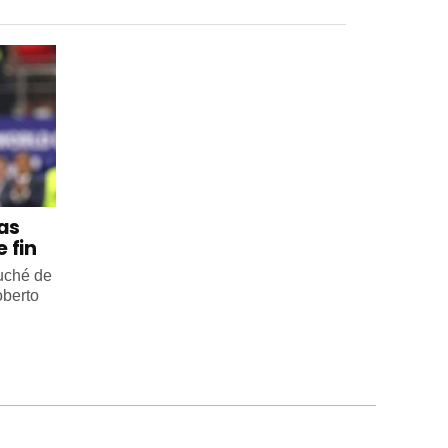
 as
 fin
ouché de
oberto