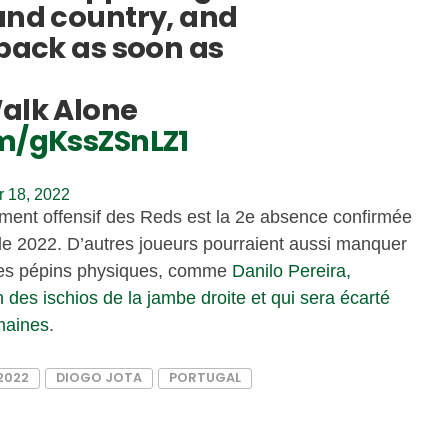
 and country, and
 back as soon as
Walk Alone
om/gKssZSnLZ1
r 18, 2022
lément offensif des Reds est la 2e absence confirmée
e 2022. D’autres joueurs pourraient aussi manquer
 des pépins physiques, comme
Danilo Pereira,
 des ischios de la jambe droite et qui sera écarté
maines
.
2022
DIOGO JOTA
PORTUGAL