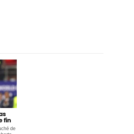
 as
 fin
ouché de