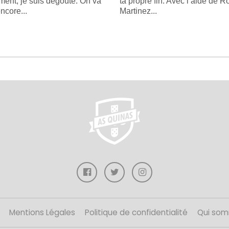
ment, je suis dégoûté. On va
ta propre fin. Avec l’aide de R
ncore...
Martinez...
Mentions Légales
Politique de confidentialité
Qui som