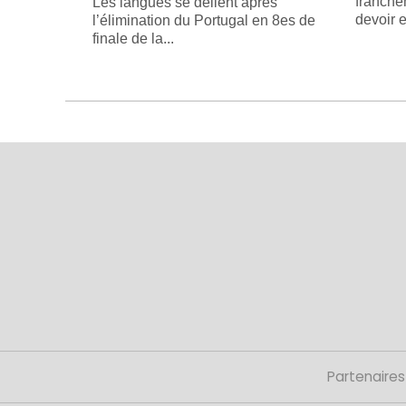
franche
Les langues se délient après
devoir e
l’élimination du Portugal en 8es de
finale de la...
Partenaires