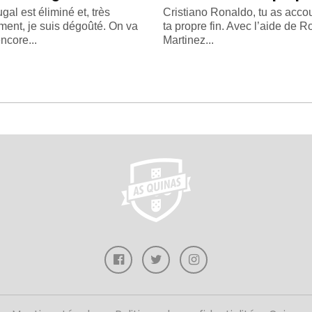
gal est éliminé et, très
Cristiano Ronaldo, tu as acc
ment, je suis dégoûté. On va
ta propre fin. Avec l’aide de R
ncore...
Martinez...