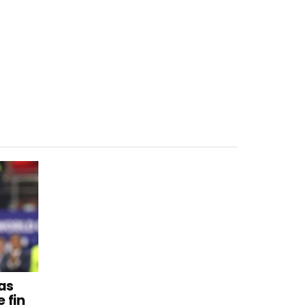
 as
 fin