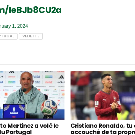
om/IeBJb8CU2a
nuary 1, 2024
RTUGAL
VEDETTE
to Martinez a volé le
Cristiano Ronaldo, tu
du Portugal
accouché de ta propre