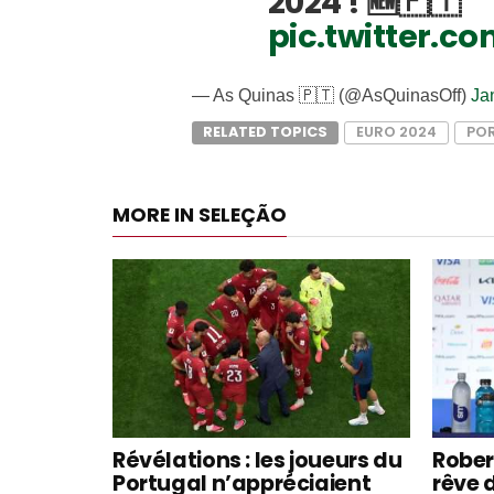
2024 ! 🆕🇵🇹
pic.twitter.c
— As Quinas 🇵🇹 (@AsQuinasOff)
Ja
RELATED TOPICS
EURO 2024
PO
MORE IN SELEÇÃO
Révélations : les joueurs du
Rober
Portugal n’appréciaient
rêve 