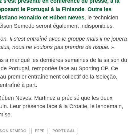
z s’est présenté en conférence de presse, à la
pposant le Portugal à la Finlande
.
Outre les
istiano Ronaldo et Rúben Neves
, le technicien
élson Semedo seront également indisponibles.
n. Il s’est entraîné avec le groupe mais il ne jouera
us, nous ne voulons pas prendre de risque.
»
ns a manqué les dernières semaines de la saison du
a de Portugal, remportée face au Sporting CP. Ce
 au premier entraînement collectif de la Seleção,
entraîné à part.
Rúben Neves, Martinez a précisé que les deux
juin. Leur présence face à la Croatie, le lendemain,
mise.
LSON SEMEDO
PEPE
PORTUGAL