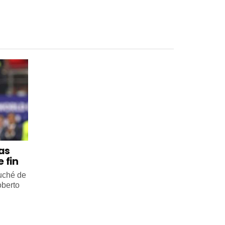
 as
 fin
ouché de
oberto