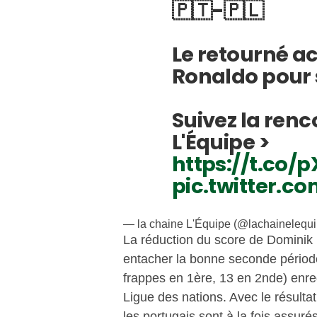
🇵🇹-🇵🇱
Le retourné a
Ronaldo pour s
Suivez la renc
L'Équipe >
https://t.co/
pic.twitter.co
— la chaine L'Équipe (@lachainelequ
La réduction du score de Dominik 
entacher la bonne seconde période
frappes en 1ère, 13 en 2nde) enre
Ligue des nations. Avec le résultat
les portugais sont à la fois assuré