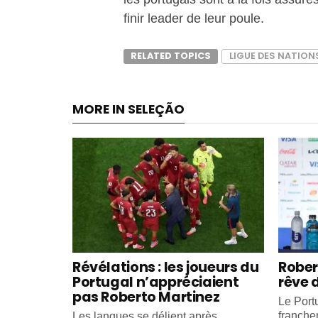
finir leader de leur poule.
RELATED TOPICS
LIGUE DES NATION
MORE IN SELEÇÃO
Révélations : les joueurs du
Rober
Portugal n’appréciaient
rêve 
pas Roberto Martinez
Le Portu
franche
Les langues se délient après