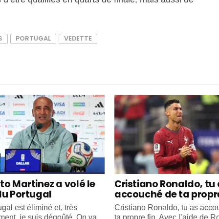
S
PORTUGAL
VEDETTE
to Martinez a volé le
Cristiano Ronaldo, tu
du Portugal
accouché de ta propre
gal est éliminé et, très
Cristiano Ronaldo, tu as acc
ment, je suis dégoûté. On va
ta propre fin. Avec l’aide de R