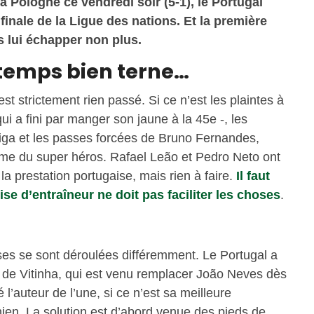
la Pologne ce vendredi soir (5-1), le Portugal
 finale de la Ligue des nations. Et la première
s lui échapper non plus.
temps bien terne…
est strictement rien passé. Si ce n’est les plaintes à
ui a fini par manger son jaune à la 45e -, les
iga et les passes forcées de Bruno Fernandes,
ome du super héros. Rafael Leão et Pedro Neto ont
a prestation portugaise, mais rien à faire.
Il faut
ise d’entraîneur ne doit pas faciliter les choses
.
es se sont déroulées différemment. Le Portugal a
e de Vitinha, qui est venu remplacer João Neves dès
é l’auteur de l’une, si ce n’est sa meilleure
nien. La solution est d’abord venue des pieds de