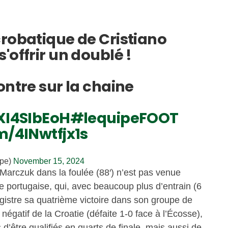
crobatique de Cristiano
'offrir un doublé !
ontre sur la chaine
pXI4SIbEoH
#lequipeFOOT
m/4INwtfjx1s
ipe)
November 15, 2024
Marczuk dans la foulée (88′) n’est pas venue
 portugaise, qui, avec beaucoup plus d’entrain (6
gistre sa quatrième victoire dans son groupe de
 négatif de la Croatie (défaite 1-0 face à l’Écosse),
s d’être qualifiés en quarts de finale, mais aussi de