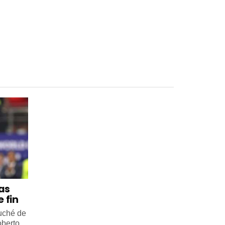
 as
 fin
ouché de
oberto