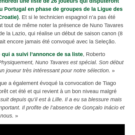
endredi une liste de 26 joueurs qui disputeront
du Portugal en phase de groupes de la Ligue des
Croatie)
. Et si le technicien espagnol n’a pas été
eut tout de même noter la présence de Nuno Tavares
de la Lazio, qui réalise un début de saison canon (8
vait encore jamais été convoqué avec la Seleção.
qui a suivi l’annonce de sa liste
, Roberto
Physiquement, Nuno Tavares est spécial. Son début
un joueur très intéressant pour notre sélection.
»
ique a également évoqué la convocation de Tiago
 prêt cet été et qui revient à un bon niveau malgré
suit depuis qu’il est à Lille. Il a eu sa blessure mais
important. Il profite de l’absence de Gonçalo Inácio et
 nous.
»