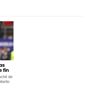
 as
 fin
ouché de
oberto