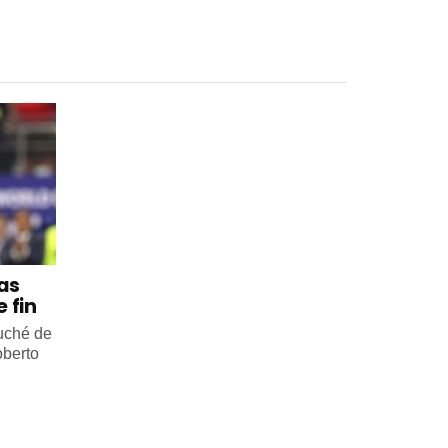
 as
 fin
ouché de
oberto