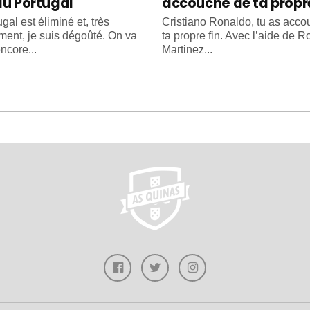
du Portugal
accouché de ta propre
gal est éliminé et, très
Cristiano Ronaldo, tu as acc
ment, je suis dégoûté. On va
ta propre fin. Avec l’aide de R
ncore...
Martinez...