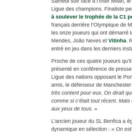
Samedi soir face à l’Inter Milan, l
Ligue des champions. Finaliste p
à soulever le trophée de la C1 p
français derrière l’Olympique de M
les onze joueurs qui ont démarré la
Mendes, João Neves et
Vitinha
. 
entré en jeu dans les derniers ins
Proche de ces quatre joueurs qu’il
présenté en conférence de presse c
Ligue des nations opposant le Port
amis, le défenseur de Manchester 
très content pour eux. On dirait qu
comme si c’était tout récent. Mais c
aux yeux de tous.
»
L’ancien joueur du SL Benfica a éga
dynamique en sélection : «
On est 