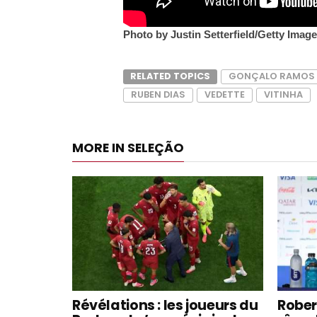
Photo by Justin Setterfield/Getty Imag
RELATED TOPICS
GONÇALO RAMOS
RUBEN DIAS
VEDETTE
VITINHA
MORE IN SELEÇÃO
Révélations : les joueurs du
Rober