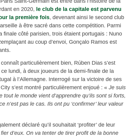
e Paris Saint-Germain est entré dans l’histoire de la
erdant en 2020,
le club de la capitale est parvenu
our la première fois
, devenant ainsi le second club
arseille à être sacré dans cette compétition. Parmi
 finale côté parisien, trois étaient portugais : Nuno
Remplaçant au coup d’envoi, Gonçalo Ramos est
tants.
 connaît particulièrement bien, Rúben Dias s’est
e lundi, à deux joueurs de la demi-finale de la
ugal à l’Allemagne. Interrogé sur la victoire de ses
City s’est montré particulièrement enjoué : «
Je suis
e tout le monde vient d’apprendre qu’ils sont si forts,
e n’est pas le cas. Ils ont pu ‘confirmer’ leur valeur
lement déclaré qu’il souhaitait ‘profiter’ de leur
fier d’eux. On va tenter de tirer profit de la bonne