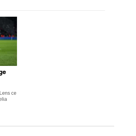
uge
 Lens ce
elia