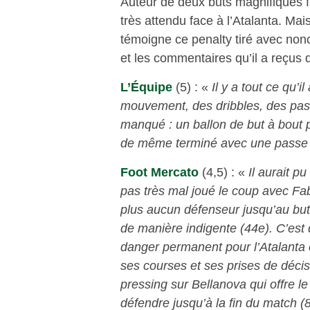
Auteur de deux buts magnifiques 
très attendu face à l’Atalanta. Ma
témoigne ce penalty tiré avec non
et les commentaires qu’il a reçus 
L’Équipe
(5) : «
Il y a tout ce qu’i
mouvement, des dribbles, des passe
manqué : un ballon de but à bout por
de même terminé avec une passe 
Foot Mercato
(4,5) : «
Il aurait pu
pas très mal joué le coup avec Fabi
plus aucun défenseur jusqu’au but 
de manière indigente (44e). C’est 
danger permanent pour l’Atalanta e
ses courses et ses prises de déci
pressing sur Bellanova qui offre l
défendre jusqu’à la fin du match (