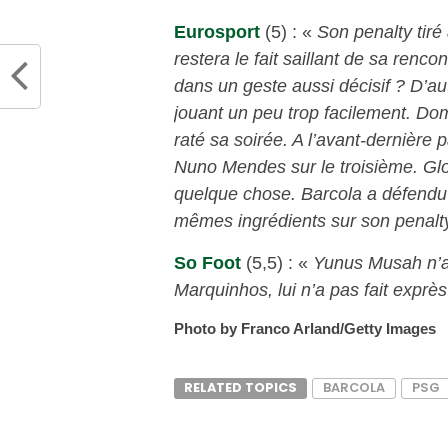
Eurosport
(5) : «
Son penalty tiré
restera le fait saillant de sa renc
dans un geste aussi décisif ? D’aut
jouant un peu trop facilement. D
raté sa soirée. A l’avant-dernière p
Nuno Mendes sur le troisième. Glob
quelque chose. Barcola a défendu a
mêmes ingrédients sur son penalt
So Foot
(5,5) : «
Yunus Musah n’a 
Marquinhos, lui n’a pas fait exprès
Photo by Franco Arland/Getty Images
RELATED TOPICS
BARCOLA
PSG