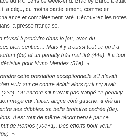
face au RC Lens ce week-end, Bradley Barcola était
is il a déçu, du moins partiellement, comme en
chalance et complètement raté. Découvrez les notes
dans la presse française.
l a réussi à produire dans le jeu, avec du
s bien senties… Mais il y a aussi tout ce qu’il a
tant (8e) et un penalty très mal tiré (44e). Il a tout
décisive pour Nuno Mendes (51e).
»
 rendre cette prestation exceptionnelle s’il n’avait
an Ruiz sur ce contre éclair alors qu’il n’y avait
(23e). Ou encore s’il n’avait pas frappé ce penalty
dommage car l’ailier, aligné côté gauche, a été un
ntre ses dribbles, sa belle tentative cadrée (8e),
sions. Il est tout de même récompensé par ce
e but de Ramos (90e+1). Des efforts pour venir
80e).
»