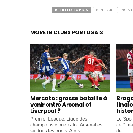
RELATED TOPICS
BENFICA
PREST
MORE IN CLUBS PORTUGAIS
Mercato : grosse bataille à
Braga
venir entre Arsenal et
final
Liverpool ?
histo
Premier League, Ligue des
Le Spor
champions et mercato : Arsenal est
ce 7 ma
sur tous les fronts. Alors...
de...