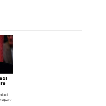
eal
are
ntact
prépare