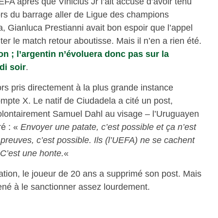
EFA après que Vinicius Jr l’ait accusé d’avoir tenu
ors du barrage aller de Ligue des champions
, Gianluca Prestianni avait bon espoir que l’appel
ter le match retour aboutisse. Mais il n’en a rien été.
 ; l’argentin n’évoluera donc pas sur la
i soir
.
ors pris directement à la plus grande instance
mpte X. Le natif de Ciudadela a cité un post,
olontairement Samuel Dahl au visage – l’Uruguayen
ré : «
Envoyer une patate, c’est possible et ça n’est
reuves, c’est possible. Ils (l’UEFA) ne se cachent
C’est une honte.
«
tion, le joueur de 20 ans a supprimé son post. Mais
mené à le sanctionner assez lourdement.