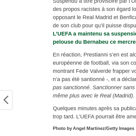
Suspendu à titre provisoire par l’U
des propos racistes à son égard l
opposant le Real Madrid et Benfica
de son club pour qu’il puisse dispu
L’UEFA a maintenu sa suspension
pelouse du Bernabeu ce mercred
En réaction, Prestianni s’en est al
européenne de football, via son co
montrant Fede Valverde frapper v
n’a pas été santionné -, et a décla
pas sanctionné. Sanctionner sans p
même plus avec le Real (Madrid). 
Quelques minutes après sa publica
trop tard. L’UEFA pourrait être a
Photo by Angel Martinez/Getty Images