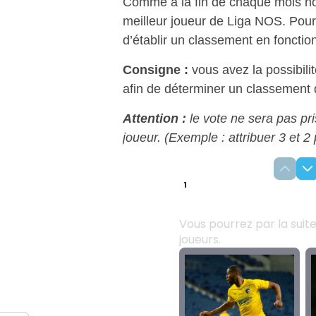
Comme à la fin de chaque mois nous
meilleur joueur de Liga NOS. Pour 
d’établir un classement en fonctio
Consigne :
vous avez la possibilité
afin de déterminer un classement d
Attention :
le vote ne sera pas pr
joueur. (Exemple : attribuer 3 et 2