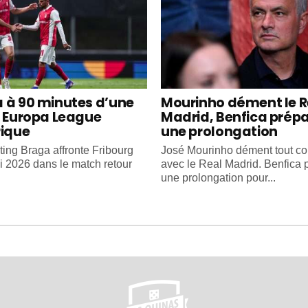
 à 90 minutes d’une
Mourinho dément le R
e Europa League
Madrid, Benfica prép
rique
une prolongation
ting Braga affronte Fribourg
José Mourinho dément tout co
i 2026 dans le match retour
avec le Real Madrid. Benfica 
une prolongation pour...