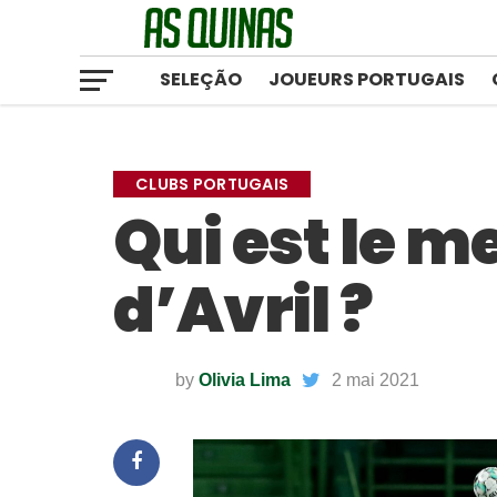
SELEÇÃO
JOUEURS PORTUGAIS
CLUBS PORTUGAIS
Qui est le m
d’Avril ?
by
Olivia Lima
2 mai 2021