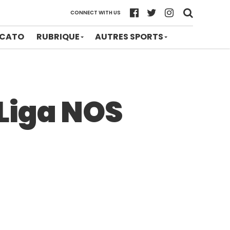
CONNECT WITH US
CATO
RUBRIQUE
AUTRES SPORTS
 Liga NOS