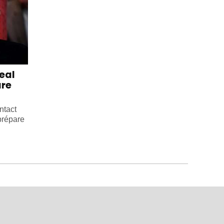
eal
are
ntact
prépare