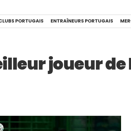
CLUBS PORTUGAIS
ENTRAÎNEURS PORTUGAIS
MER
eilleur joueur de