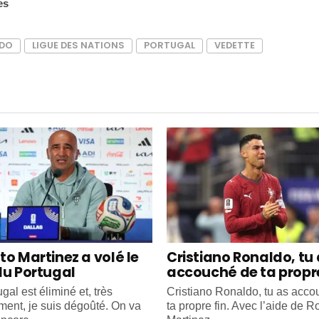
es
LDO
LIGUE DES NATIONS
PORTUGAL
VEDETTE
to Martinez a volé le
Cristiano Ronaldo, tu
du Portugal
accouché de ta propre
gal est éliminé et, très
Cristiano Ronaldo, tu as acc
ment, je suis dégoûté. On va
ta propre fin. Avec l’aide de R