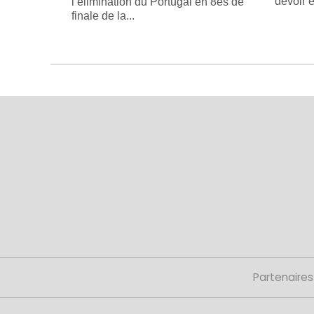
devoir e
l’élimination du Portugal en 8es de
finale de la...
Partenaires