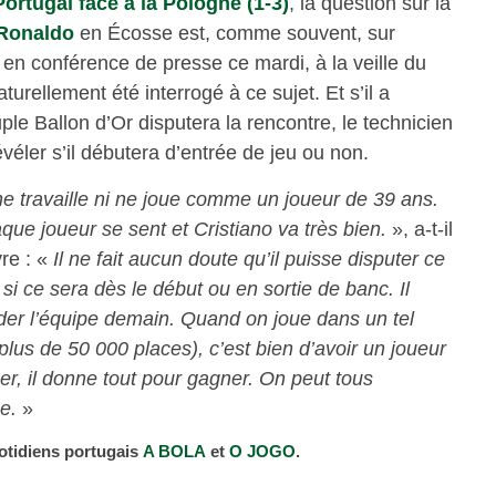
Portugal face à la Pologne (1-3)
, la question sur la
 Ronaldo
en Écosse est, comme souvent, sur
 en conférence de presse ce mardi, à la veille du
rellement été interrogé à ce sujet. Et s’il a
ple Ballon d’Or disputera la rencontre, le technicien
véler s’il débutera d’entrée de jeu ou non.
e travaille ni ne joue comme un joueur de 39 ans.
ue joueur se sent et Cristiano va très bien.
», a-t-il
re : «
Il ne fait aucun doute qu’il puisse disputer ce
si ce sera dès le début ou en sortie de banc. Il
ider l’équipe demain. Quand on joue dans un tel
lus de 50 000 places), c’est bien d’avoir un joueur
ner, il donne tout pour gagner. On peut tous
ue.
»
otidiens portugais
A BOLA
et
O JOGO
.