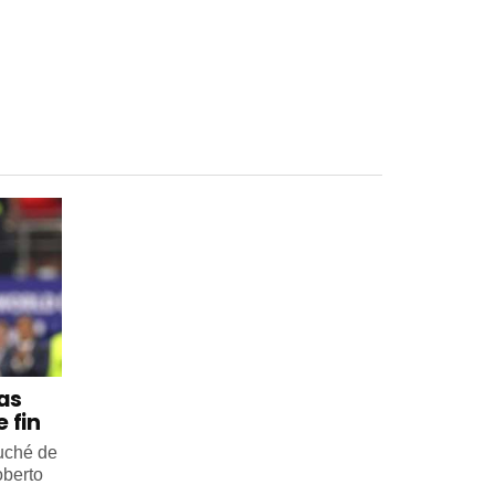
 as
 fin
ouché de
oberto