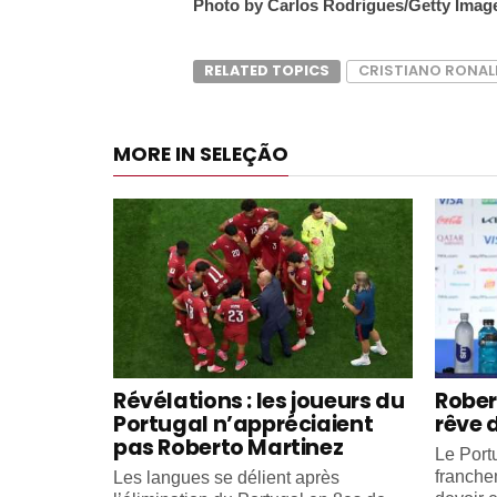
Photo by Carlos Rodrigues/Getty Imag
RELATED TOPICS
CRISTIANO RONA
MORE IN SELEÇÃO
Révélations : les joueurs du
Rober
Portugal n’appréciaient
rêve 
pas Roberto Martinez
Le Portu
franche
Les langues se délient après