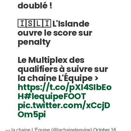
doublé !
🇮🇸🇱🇮 L'Islande
ouvre le score sur
penalty
Le Multiplex des
qualifiers à suivre sur
la chaine L'Équipe >
https://t.co/pXI4SIbEo
H
#lequipeFOOT
pic.twitter.com/xCcjD
Om5pi
— la chaine L'Équipe (@lachainelequipe)
October 16,