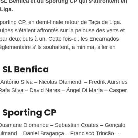
L Benfica et du Sporting CP qui s’affrontent en
 Liga.
Sporting CP, en demi-finale retour de Taça de Liga.
uipes s’étaient affrontés sur la pelouse des verts et
 par deux buts à un. Cette fois-ci, les Encarnados
glementaire s’ils souhaitent, a minima, aller en
 SL Benfica
 António Silva – Nicolas Otamendi – Fredrik Aursnes
Rafa Silva – David Neres – Ángel Di María – Casper
 Sporting CP
– Ousmane Diomande – Sebastian Coates – Gonçalo
ulmand – Daniel Bragança – Francisco Trincão –