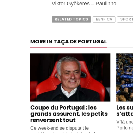
Viktor Gyökeres – Paulinho
RELATED TOPICS
BENFICA
SPOR
MORE IN TAÇA DE PORTUGAL
Coupe du Portugal : les
Les s
grands assurent, les petits
s’att
renversent tout
V’là un
Porto ne
Ce week-end se disputait le