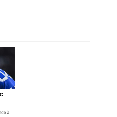
FC
e
nde à