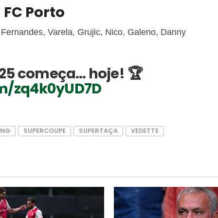
 FC Porto
 Fernandes, Varela, Grujic, Nico, Galeno, Danny
25 começa… hoje! 🏆
com/zq4k0yUD7D
ING
SUPERCOUPE
SUPERTAÇA
VEDETTE