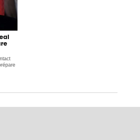
eal
are
ntact
prépare