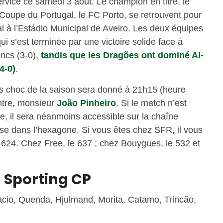
ervice ce samedi 3 août. Le champion en titre, le
 Coupe du Portugal, le FC Porto, se retrouvent pour
l à l’Estádio Municipal de Aveiro. Les deux équipes
ui s’est terminée par une victoire solide face à
ancs (3-0),
tandis que les Dragões ont dominé Al-
4-0)
.
s choc de la saison sera donné à 21h15 (heure
ontre, monsieur
João Pinheiro
. Si le match n’est
e, il sera néanmoins accessible sur la chaîne
ise dans l’hexagone. Si vous êtes chez SFR, il vous
l 624. Chez Free, le 637 ; chez Bouygues, le 532 et
 Sporting CP
cio, Quenda, Hjulmand, Morita, Catamo, Trincão,