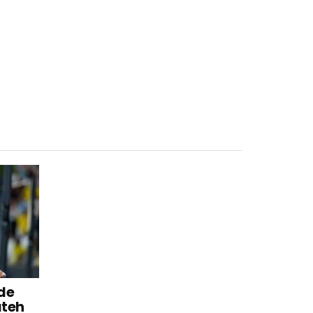
 de
ateh