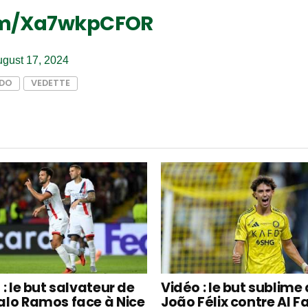
com/Xa7wkpCFOR
gust 17, 2024
LDO
VEDETTE
: le but salvateur de
Vidéo : le but sublime
lo Ramos face à Nice
João Félix contre Al F