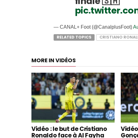
finale 🇸🇦
pic.twitter.
— CANAL+ Foot (@CanalplusFoot)
Au
RELATED TOPICS
CRISTIANO RONA
MORE IN VIDÉOS
Vidéo : le but de Cristiano
Vidéo 
Ronaldo face à Al Fayha
Gonça