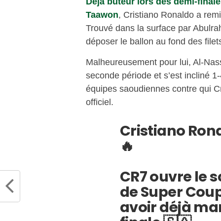
Déjà buteur lors des demi-final
Taawon
, Cristiano Ronaldo a remi
Trouvé dans la surface par Abulra
déposer le ballon au fond des filets
Malheureusement pour lui, Al-Nassr
seconde période et s’est incliné 1-
équipes saoudiennes contre qui Cr
officiel.
Cristiano Ron
🔥
CR7 ouvre le s
de Super Coupe
avoir déjà ma