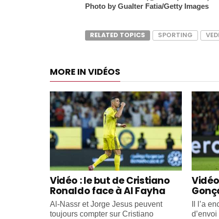
Photo by Gualter Fatia/Getty Images
RELATED TOPICS
SPORTING
VED
MORE IN VIDÉOS
Vidéo : le but de Cristiano
Vidéo 
Ronaldo face à Al Fayha
Gonça
Al-Nassr et Jorge Jesus peuvent
Il l’a e
toujours compter sur Cristiano
d’envoi