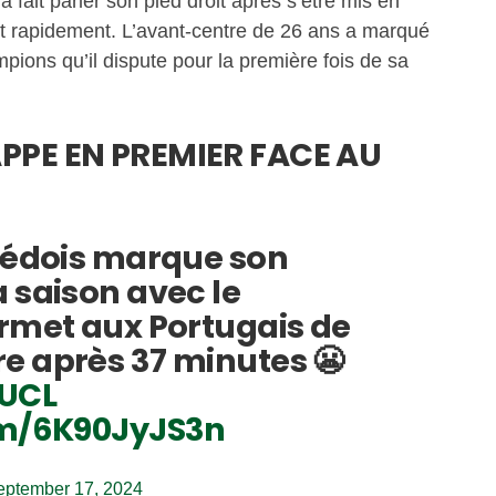
a fait parler son pied droit après s’être mis en
nt rapidement. L’avant-centre de 26 ans a marqué
ions qu’il dispute pour la première fois de sa
PPE EN PREMIER FACE AU
suédois marque son
 saison avec le
ermet aux Portugais de
e après 37 minutes 😬
UCL
om/6K90JyJS3n
eptember 17, 2024