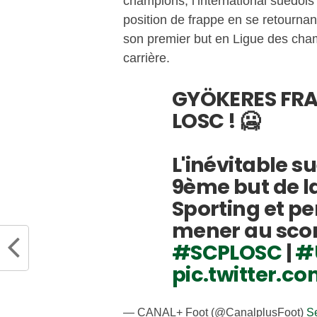
champions, l’international suédois 
position de frappe en se retourna
son premier but en Ligue des champ
carrière.
GYÖKERES FRA
LOSC ! 🥶
L'inévitable 
9ème but de la
Sporting et p
mener au scor
#SCPLOSC
|
#
pic.twitter.c
— CANAL+ Foot (@CanalplusFoot)
S