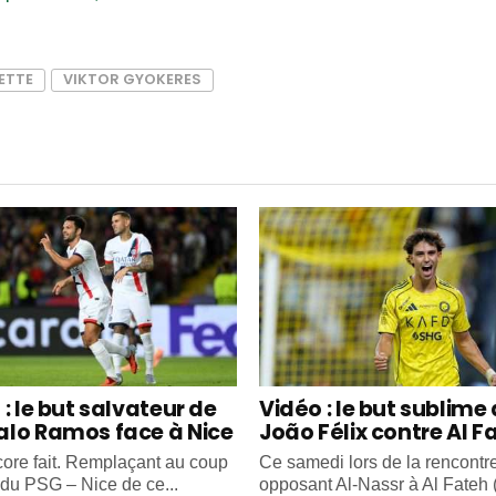
ETTE
VIKTOR GYOKERES
: le but salvateur de
Vidéo : le but sublime
lo Ramos face à Nice
João Félix contre Al F
ncore fait. Remplaçant au coup
Ce samedi lors de la rencontr
 du PSG – Nice de ce...
opposant Al-Nassr à Al Fateh (