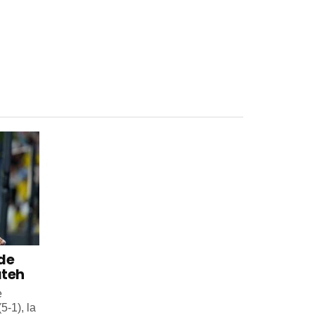
 de
ateh
e
5-1), la