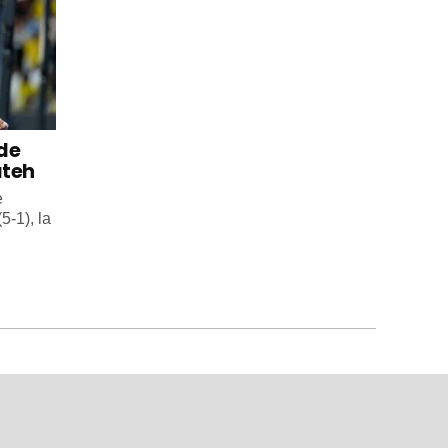
 de
ateh
e
5-1), la