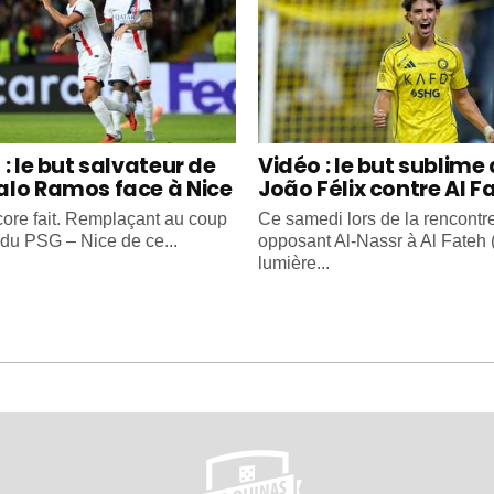
: le but salvateur de
Vidéo : le but sublime
lo Ramos face à Nice
João Félix contre Al F
ncore fait. Remplaçant au coup
Ce samedi lors de la rencontr
 du PSG – Nice de ce...
opposant Al-Nassr à Al Fateh (
lumière...