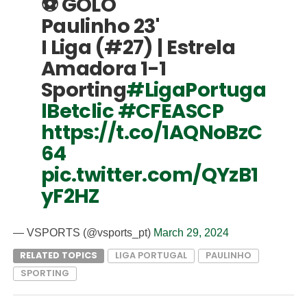
⚽ GOLO
Paulinho 23'
I Liga (#27) | Estrela
Amadora 1-1
Sporting
#LigaPortuga
lBetclic
#CFEASCP
https://t.co/1AQNoBzC
64
pic.twitter.com/QYzB1
yF2HZ
— VSPORTS (@vsports_pt)
March 29, 2024
RELATED TOPICS
LIGA PORTUGAL
PAULINHO
SPORTING